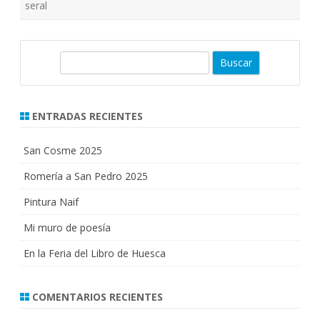
seral
B
u
s
c
ENTRADAS RECIENTES
a
r
San Cosme 2025
Romería a San Pedro 2025
Pintura Naif
Mi muro de poesía
En la Feria del Libro de Huesca
COMENTARIOS RECIENTES