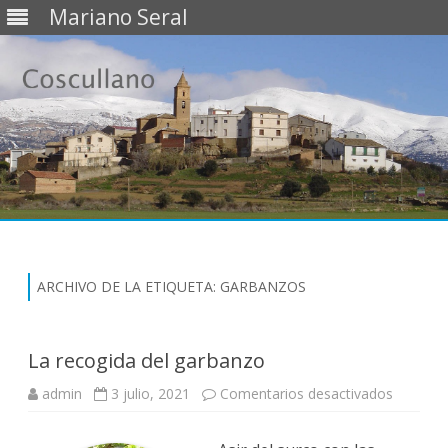
Mariano Seral
Saltar
al
contenido
ARCHIVO DE LA ETIQUETA:
GARBANZOS
La recogida del garbanzo
admin
3 julio, 2021
Comentarios desactivados
e
n
L
a