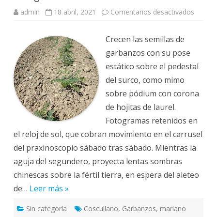
admin
18 abril, 2021
Comentarios desactivados
e
n
F
o
Crecen las semillas de
t
o
garbanzos con su pose
g
r
estático sobre el pedestal
a
m
del surco, como mimo
a
s
sobre pódium con corona
de hojitas de laurel.
Fotogramas retenidos en
el reloj de sol, que cobran movimiento en el carrusel
del praxinoscopio sábado tras sábado. Mientras la
aguja del segundero, proyecta lentas sombras
chinescas sobre la fértil tierra, en espera del aleteo
de…
Leer más »
Sin categoría
Coscullano
,
Garbanzos
,
mariano