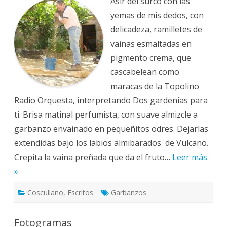
Asir del surco con las
r
e
yemas de mis dedos, con
c
o
delicadeza, ramilletes de
g
i
vainas esmaltadas en
d
a
pigmento crema, que
d
e
cascabelean como
l
g
maracas de la Topolino
a
r
Radio Orquesta, interpretando Dos gardenias para
b
a
ti. Brisa matinal perfumista, con suave almizcle a
n
z
garbanzo envainado en pequeñitos odres. Dejarlas
o
extendidas bajo los labios almibarados de Vulcano.
Crepita la vaina preñada que da el fruto…
Leer más
»
Coscullano
,
Escritos
Garbanzos
Fotogramas